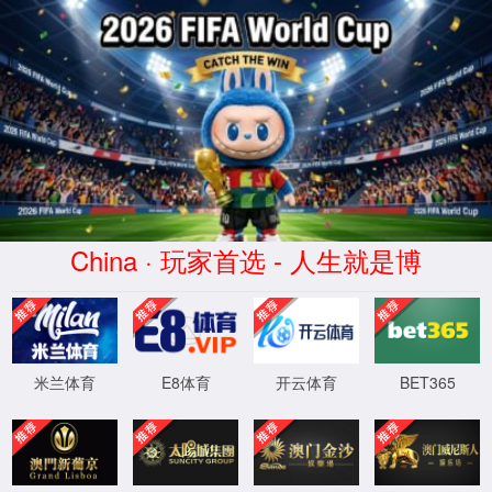
EN
188足球旧版
官网入口新闻
188足球旧版官网入口 抗体与ADC
一体化CDMO平台 | 核心技术问题
解答
2026-05-25 09:39:28
浏览量：
3636
返回