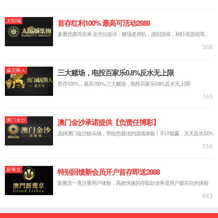
生物催化
酶因其高效，专一，廉价等特性，被日益增多的药物生产企业选择
应用于大规模生产中。188足球旧版官网入口生物催化技术平台赋
能化学反应，可为您提供一站式服务，包括：酶筛选、发酵以及工
艺开发及商业化生产。生产规模可从百克级到百公斤级。
阅读更多