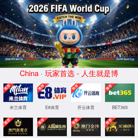
EN
技术平台
关键技术平台
188足球旧版官网入口建立了以下关键技术平台，从实验室规模到
商业化规模支持我们原料药和制剂项目工艺开发和生产。