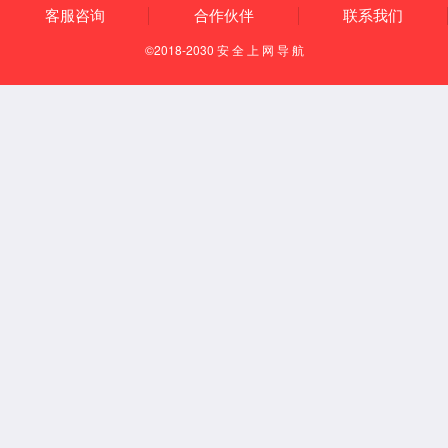
质量合规
研发符合 ISO9001 体系，生产遵循 GMP 标准，
满足中国、美国及欧盟的法规要求，为您的PDC
药物开发提供质量保障
我们的服务