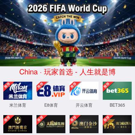
EN
多肽偶联药物 (PDC) 开发
PDC凭借其小分子量、高穿透力、以及高效的
合成工艺，正在成为继ADC后，肿瘤靶向治疗
领域的革命性创新。预计到2030年，全球PDC
市场规模将突破128.43亿美元，年均增长率预
计为19.2%。
188足球旧版官网入口依托深厚的多肽研发能力
与先进的载荷-连接子平台，为PDC药物开发提