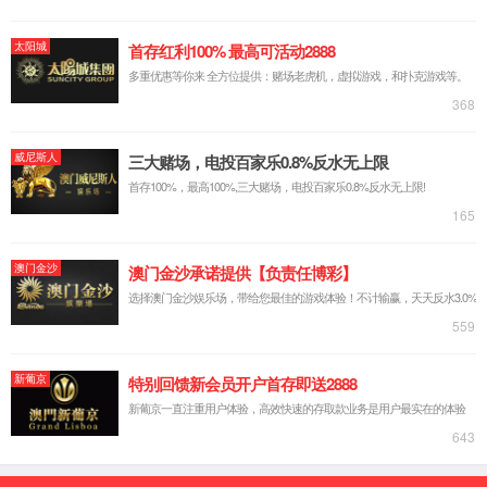
又一平台获认可
质量管理体系持续升级
2026年1月初，188足球旧版官网入口分析服务
平台迎来了一场意义非凡的“大考”——CNAS专
家评审组对188足球旧版官网入口分析服务平台
开展全面、严谨的现场评审工作。从体系文件到
实操考核，从仪器操作到技术提问，平台的质量
体系与技术能力获得了评审组的高度肯定。